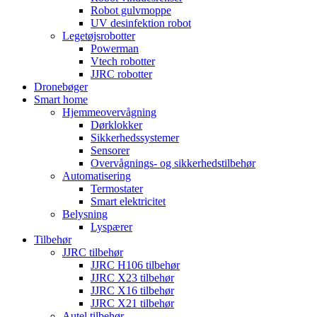
Robot gulvmoppe
UV desinfektion robot
Legetøjsrobotter
Powerman
Vtech robotter
JJRC robotter
Dronebøger
Smart home
Hjemmeovervågning
Dørklokker
Sikkerhedssystemer
Sensorer
Overvågnings- og sikkerhedstilbehør
Automatisering
Termostater
Smart elektricitet
Belysning
Lyspærer
Tilbehør
JJRC tilbehør
JJRC H106 tilbehør
JJRC X23 tilbehør
JJRC X16 tilbehør
JJRC X21 tilbehør
Autel tilbehør