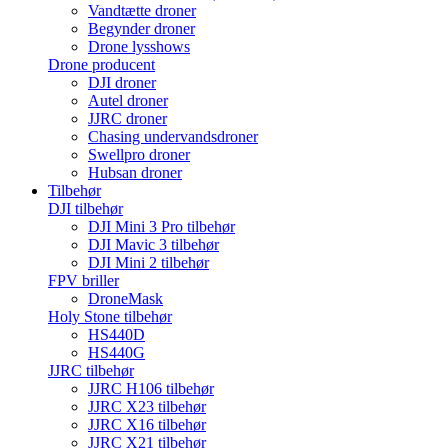
Vandtætte droner
Begynder droner
Drone lysshows
Drone producent
DJI droner
Autel droner
JJRC droner
Chasing undervandsdroner
Swellpro droner
Hubsan droner
Tilbehør
DJI tilbehør
DJI Mini 3 Pro tilbehør
DJI Mavic 3 tilbehør
DJI Mini 2 tilbehør
FPV briller
DroneMask
Holy Stone tilbehør
HS440D
HS440G
JJRC tilbehør
JJRC H106 tilbehør
JJRC X23 tilbehør
JJRC X16 tilbehør
JJRC X21 tilbehør