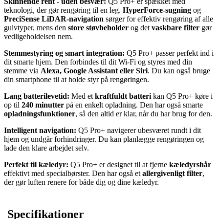
Skinnende rent - uden besvær:
Q5 Pro+ er spækket med
teknologi, der gør rengøring til en leg.
HyperForce-sugning
og
PreciSense LiDAR-navigation
sørger for effektiv rengøring af alle
gulvtyper, mens den
store støvbeholder
og det
vaskbare filter
gør
vedligeholdelsen nem.
Stemmestyring og smart integration:
Q5 Pro+ passer perfekt ind i
dit smarte hjem. Den forbindes til dit Wi-Fi og styres med din
stemme via
Alexa, Google Assistant eller Siri
. Du kan også bruge
din smartphone til at holde styr på rengøringen.
Lang batterilevetid:
Med et
kraftfuldt batteri
kan Q5 Pro+ køre i
op til
240 minutter
på en enkelt opladning. Den har også smarte
opladningsfunktioner
, så den altid er klar, når du har brug for den.
Intelligent navigation:
Q5 Pro+ navigerer ubesværet rundt i dit
hjem og undgår forhindringer. Du kan planlægge rengøringen og
lade den klare arbejdet selv.
Perfekt til kæledyr:
Q5 Pro+ er designet til at fjerne
kæledyrshår
effektivt med specialbørster. Den har også et
allergivenligt filter
,
der gør luften renere for både dig og dine kæledyr.
Specifikationer