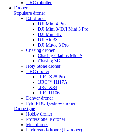
JJRC robotter
Droner
Populære droner
DJI droner
DJI Mini 4 Pro
DJI Mini 3/ DJI Mini 3 Pro
DJI Mini 4K
DJI Air 3S
DJI Mavic 3 Pro
Chasing droner
Chasing Gladius Mini S
Chasing M2
Holy Stone droner
JJRC droner
JJRC X28 Pro
JJRC™ H117A
JJRC X33
JJRC H106
Denver droner
Fylo EDU lysshow droner
Drone type
Hobby droner
Professionelle droner
Mini droner
Undervandsdroner (U-droner)