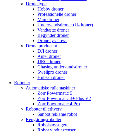
Drone type
Hobby droner
Professionelle droner
Mini droner
Undervandsdroner (U-droner)
Vandtætte droner
Begynder droner
Drone lysshows
Drone producent
DJI droner
Autel droner
JJRC droner
Chasing undervandsdroner
Swellpro droner
Hubsan droner
Robotter
Automatiske rullemaskiner
Zorr Powermatic 5
Zorr Powermatic 3+ Plus V2
Zorr Powermatic 4 Pro
Robotter til erhverv
Sanbot reklame robot
Rengøringsrobotter
Robotstøvsugere
Robot vinduesrenser