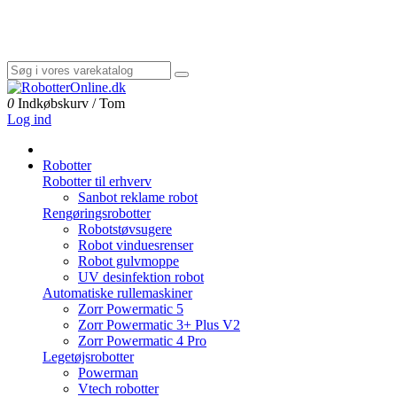
✓
Dag-til-dag levering
✓
Gratis fragt ved +1000 kr.
✓
God
kundeservice
0
Indkøbskurv
/
Tom
Log ind
Robotter
Robotter til erhverv
Sanbot reklame robot
Rengøringsrobotter
Robotstøvsugere
Robot vinduesrenser
Robot gulvmoppe
UV desinfektion robot
Automatiske rullemaskiner
Zorr Powermatic 5
Zorr Powermatic 3+ Plus V2
Zorr Powermatic 4 Pro
Legetøjsrobotter
Powerman
Vtech robotter