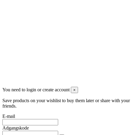
Følg os
Nyhedsbrev
Du kan framelde dig når som helst. Vores kontaktoplysninger til
framelding er anført i handelsbetingelserne.
You need to login or create account
×
Save products on your wishlist to buy them later or share with your
friends.
E-mail
Adgangskode