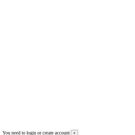
+45 71992471
info@robotteronline.dk
Site protected by reCAPTCHA.
Privacy
-
Terms
Betalingsmåder
Følg os
Nyhedsbrev
Du kan framelde dig når som helst. Vores kontaktoplysninger til
framelding er anført i handelsbetingelserne.
You need to login or create account
×