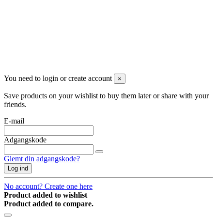
Nyhedsbrev
Du kan framelde dig når som helst. Vores kontaktoplysninger til
framelding er anført i handelsbetingelserne.
You need to login or create account
×
Save products on your wishlist to buy them later or share with your
friends.
E-mail
Adgangskode
Glemt din adgangskode?
Log ind
No account? Create one here
Product added to wishlist
Product added to compare.