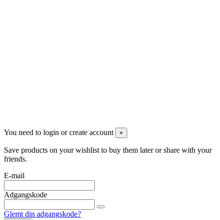
Følg os
Nyhedsbrev
Du kan framelde dig når som helst. Vores kontaktoplysninger til
framelding er anført i handelsbetingelserne.
You need to login or create account
×
Save products on your wishlist to buy them later or share with your
friends.
E-mail
Adgangskode
Glemt din adgangskode?